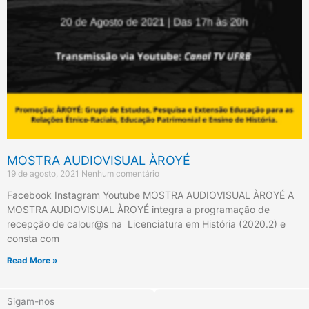
MOSTRA AUDIOVISUAL ÀROYÉ
19 de agosto, 2021
Nenhum comentário
Facebook Instagram Youtube MOSTRA AUDIOVISUAL ÀROYÉ A
MOSTRA AUDIOVISUAL ÀROYÉ integra a programação de
recepção de calour@s na Licenciatura em História (2020.2) e
consta com
Read More »
Sigam-nos