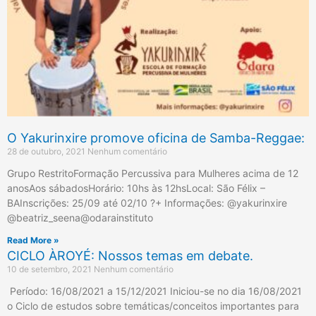
O Yakurinxire promove oficina de Samba-Reggae:
28 de outubro, 2021
Nenhum comentário
Grupo RestritoFormação Percussiva para Mulheres acima de 12
anosAos sábadosHorário: 10hs às 12hsLocal: São Félix –
BAInscrições: 25/09 até 02/10 ?+ Informações: @yakurinxire
@beatriz_seena@odarainstituto
Read More »
CICLO ÀROYÉ: Nossos temas em debate.
10 de setembro, 2021
Nenhum comentário
Período: 16/08/2021 a 15/12/2021 Iniciou-se no dia 16/08/2021
o Ciclo de estudos sobre temáticas/conceitos importantes para