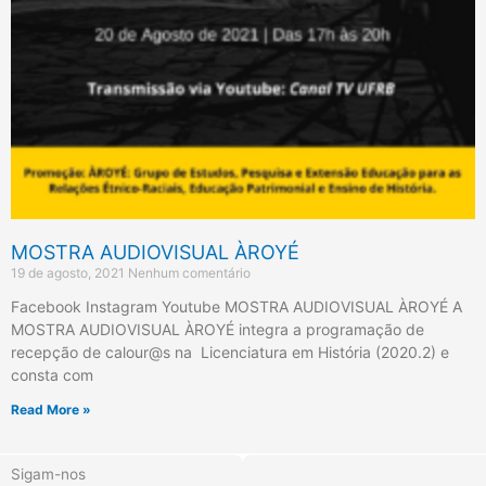
MOSTRA AUDIOVISUAL ÀROYÉ
19 de agosto, 2021
Nenhum comentário
Facebook Instagram Youtube MOSTRA AUDIOVISUAL ÀROYÉ A
MOSTRA AUDIOVISUAL ÀROYÉ integra a programação de
recepção de calour@s na Licenciatura em História (2020.2) e
consta com
Read More »
Sigam-nos