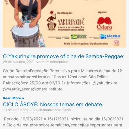
O Yakurinxire promove oficina de Samba-Reggae:
28 de outubro, 2021
Nenhum comentário
Grupo RestritoFormação Percussiva para Mulheres acima de 12
anosAos sábadosHorário: 10hs às 12hsLocal: São Félix –
BAInscrições: 25/09 até 02/10 ?+ Informações: @yakurinxire
@beatriz_seena@odarainstituto
Read More »
CICLO ÀROYÉ: Nossos temas em debate.
10 de setembro, 2021
Nenhum comentário
Período: 16/08/2021 a 15/12/2021 Iniciou-se no dia 16/08/2021
o Ciclo de estudos sobre temáticas/conceitos importantes para